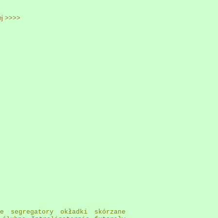
ej >>>>
ne segregatory okładki skórzane