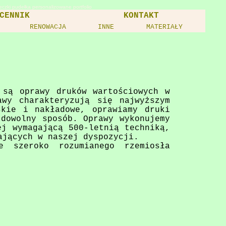
czki pudełka personalizowane portfolio
CENNIK
KONTAKT
RENOWACJA
INNE
MATERIAŁY
 są oprawy druków wartościowych w
awy charakteryzują się najwyższym
skie i nakładowe, oprawiamy druki
 dowolny sposób. Oprawy wykonujemy
ej wymagającą 500-letnią techniką,
ających w naszej dyspozycji.
e szeroko rozumianego rzemiosła