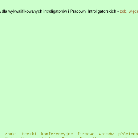
 dla wykwalifikowanych introligatorów i Pracowni Introligatorskich -
zob. więc
a znaki teczki konferencyjne firmowe wpisów płócien