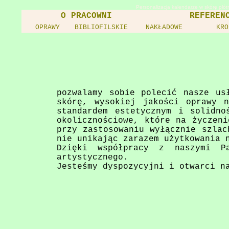
Personalizacja kalendarze w skórę płó
O PRACOWNI
REFEREN
OPRAWY
BIBLIOFILSKIE
NAKŁADOWE
KRO
pozwalamy sobie polecić nasze us
skórę, wysokiej jakości oprawy n
standardem estetycznym i solidno
okolicznościowe, które na życzeni
przy zastosowaniu wyłącznie szlac
nie unikając zarazem użytkowania 
Dzięki współpracy z naszymi Pa
artystycznego.
Jesteśmy dyspozycyjni i otwarci n