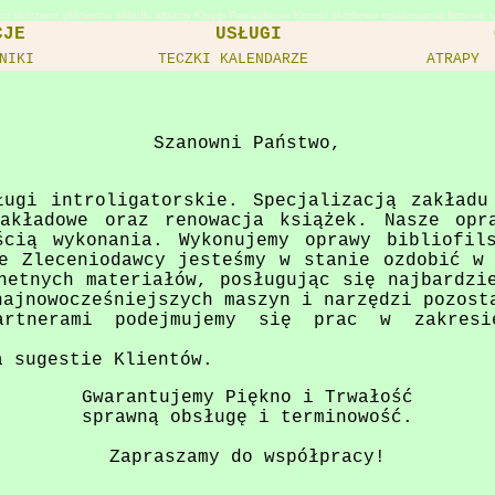
tno skórzane płócienne okładki albumy Księgi Pamiątkowe Kroniki skórkowe opakowania firmowe te
CJE
USŁUGI
NIKI
TECZKI KALENDARZE
ATRAPY
Szanowni Państwo,
ługi introligatorskie. Specjalizacją zakładu
akładowe oraz renowacja książek. Nasze opr
ścią wykonania. Wykonujemy oprawy bibliofil
e Zleceniodawcy jesteśmy w stanie ozdobić w
hetnych materiałów, posługując się najbardzi
najnowocześniejszych maszyn i narzędzi pozost
rtnerami podejmujemy się prac w zakresi
a sugestie Klientów.
Gwarantujemy Piękno i Trwałość
sprawną obsługę i terminowość.
Zapraszamy do współpracy!